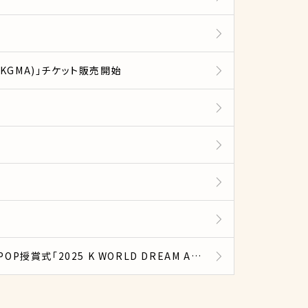
rds(KGMA)」チケット販売開始
【販売終了しました】ビョン・ウソクがプレゼンターに抜擢！StrayKids、TXT、IVEなどが出演するK-POP授賞式「2025 K WORLD DREAM AWARDS(KWDA)」チケット販売中