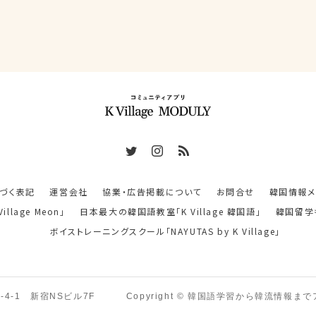
づく表記
運営会社
協業・広告掲載について
お問合せ
韓国情報メディ
lage Meon」
日本最大の韓国語教室「K Village 韓国語」
韓国留学もK
ボイストレーニングスクール「NAYUTAS by K Village」
2-4-1 新宿NSビル7F
Copyright © 韓国語学習から韓流情報まで